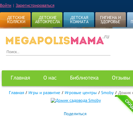
Войти
|
Зарегистрироваться
ДЕТСКИЕ
ДЕТСКИЕ
ДЕТСКАЯ
ГИГИЕНА И
КОЛЯСКИ
АВТОКРЕСЛА
КОМНАТА
ЗДОРОВЬЕ
Главная
О нас
Библиотека
Отзывы
Главная
/
Игры и развитие
/
Игровые центры
/
Smoby
/
Домик 
Поделиться