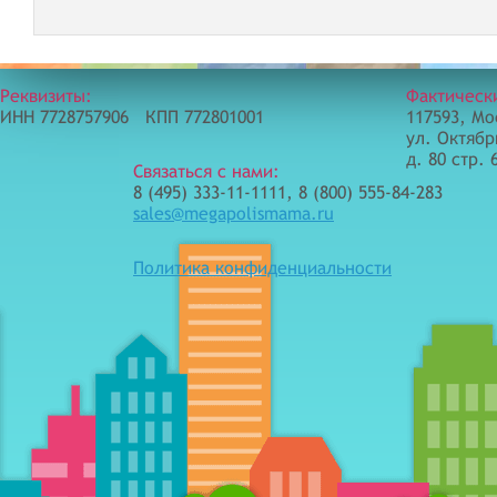
Реквизиты:
Фактическ
ИНН 7728757906 КПП 772801001
117593, Мо
ул. Октябр
д. 80 стр. 
Связаться с нами:
8 (495) 333-11-1111, 8 (800) 555-84-283
sales@megapolismama.ru
Политика конфиденциальности