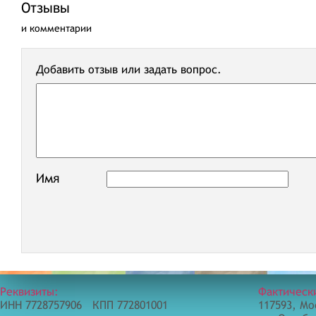
Отзывы
и комментарии
Добавить отзыв или задать вопрос.
Имя
Реквизиты:
Фактическ
ИНН 7728757906 КПП 772801001
117593, Мо