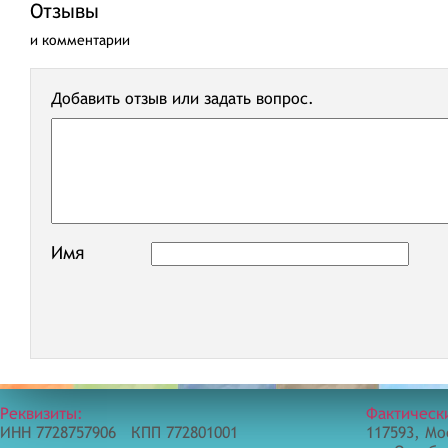
Отзывы
и комментарии
Добавить отзыв или задать вопрос.
Имя
Реквизиты:
Фактическ
ИНН 7728757906 КПП 772801001
117593, Мо