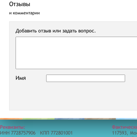
Отзывы
и комментарии
Добавить отзыв или задать вопрос.
Имя
Реквизиты:
Фактическ
ИНН 7728757906 КПП 772801001
117593, Мо