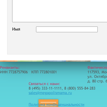
Имя
Реквизиты:
Фактическ
ИНН 7728757906 КПП 772801001
117593, Мо
ул. Октябр
д. 80 стр. 
Связаться с нами:
8 (495) 333-11-1111, 8 (800) 555-84-283
sales@megapolismama.ru
Политика конфиденциальности