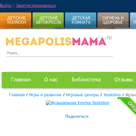
Войти
|
Зарегистрироваться
ДЕТСКИЕ
ДЕТСКИЕ
ДЕТСКАЯ
ГИГИЕНА И
КОЛЯСКИ
АВТОКРЕСЛА
КОМНАТА
ЗДОРОВЬЕ
Главная
О нас
Библиотека
Отзывы
Главная
/
Игры и развитие
/
Игровые центры
/
Yookidoo
/
Музы
Поделиться