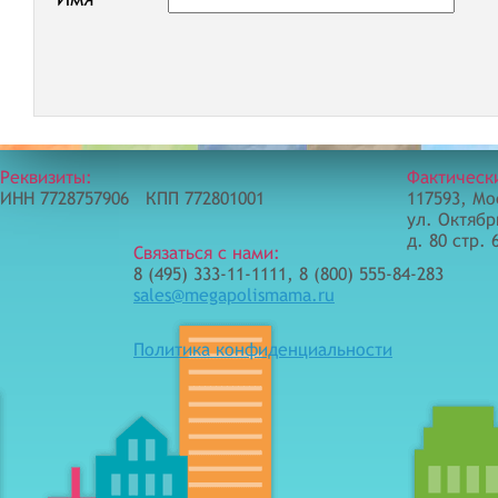
Реквизиты:
Фактическ
ИНН 7728757906 КПП 772801001
117593, Мо
ул. Октябр
д. 80 стр. 
Связаться с нами:
8 (495) 333-11-1111, 8 (800) 555-84-283
sales@megapolismama.ru
Политика конфиденциальности