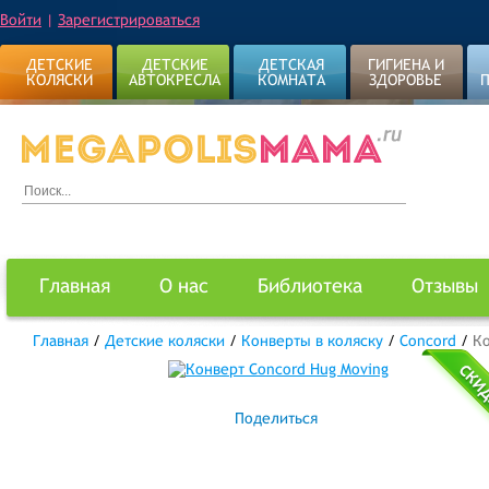
Войти
|
Зарегистрироваться
ДЕТСКИЕ
ДЕТСКИЕ
ДЕТСКАЯ
ГИГИЕНА И
КОЛЯСКИ
АВТОКРЕСЛА
КОМНАТА
ЗДОРОВЬЕ
Главная
О нас
Библиотека
Отзывы
Главная
/
Детские коляски
/
Конверты в коляску
/
Concord
/
Ко
Поделиться