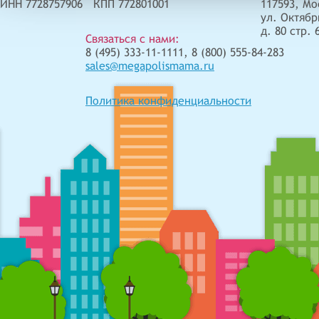
ИНН 7728757906 КПП 772801001
117593, Мо
ул. Октябр
д. 80 стр. 
Связаться с нами:
8 (495) 333-11-1111, 8 (800) 555-84-283
sales@megapolismama.ru
Политика конфиденциальности