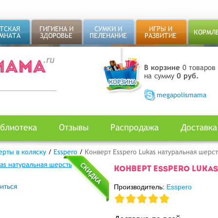
ТСКАЯ
ГИГИЕНА И
СУМКИ И
ИГРЫ И
КОРМЛ
МНАТА
ЗДОРОВЬЕ
ПЕЛЕНАНИЕ
РАЗВИТИЕ
В корзине
0 товаров
на сумму
0 руб.
megapolismama
блиотека
Отзывы
Распродажа
Доставка
ерты в коляску
/
Esspero
/
Конверт Esspero Lukas натуральная шерст
КОНВЕРТ ESSPERO LUKA
иться
Производитель:
Esspero