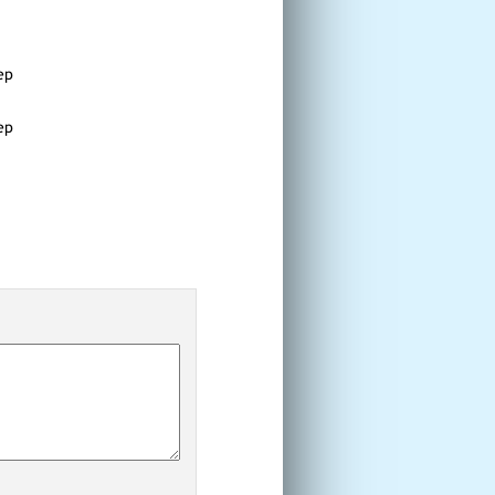
ер
ер