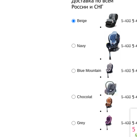
Доставка по всей
России и СНГ
5 400
5 
Beige
5 400
5 
Navy
5 400
5 
Blue Mountain
5 400
5 
Chocolat
5 400
5 
Grey
5