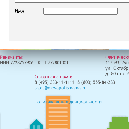
Имя
Реквизиты:
Фактическ
ИНН 7728757906 КПП 772801001
117593, Мо
ул. Октябр
д. 80 стр. 
Связаться с нами:
8 (495) 333-11-1111, 8 (800) 555-84-283
sales@megapolismama.ru
Политика конфиденциальности