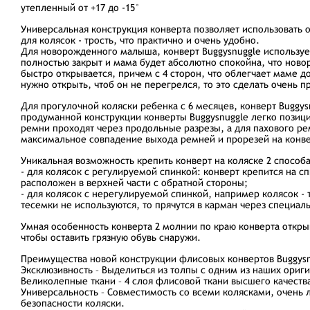
утепленный от +17 до -15°
Универсальная конструкция конверта позволяет использовать 
для колясок - трость, что практично и очень удобно.
Для новорожденного малыша, конверт Buggysnuggle использует
полностью закрыт и мама будет абсолютно спокойна, что нов
быстро открывается, причем с 4 сторон, что облегчает маме 
нужно открыть, чтоб он не перегрелся, то это сделать очень п
Для прогулочной коляски ребенка с 6 месяцев, конверт Buggys
продуманной конструкции конверты Buggysnuggle легко позици
ремни проходят через продольные разрезы, а для пахового ре
максимальное совпадение выхода ремней и прорезей на конве
Уникальная возможность крепить конверт на коляске 2 способ
- для колясок с регулируемой спинкой: конверт крепится на 
расположен в верхней части с обратной стороны;
- для колясок с нерегулируемой спинкой, например колясок - 
тесемки не используются, то прячутся в карман через специал
Умная особенность конверта 2 молнии по краю конверта открыв
чтобы оставить грязную обувь снаружи.
Преимущества новой конструкции флисовых конвертов Buggysn
Эксклюзивность – Выделиться из толпы с одним из наших ориги
Великолепные ткани – 4 слоя флисовой ткани высшего качеств
Универсальность – Совместимость со всеми колясками, очень 
безопасности коляски.